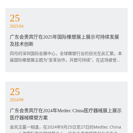
贵宾厅集团在消费电子、医疗及工业领域IMSE®成品的一级制
造商地位。
25
2025/04
广东会贵宾厅在2025年国际橡塑展上展示可持续发展
及技术创新
四月的深圳国际会展中心，全球橡塑行业的目光在此汇聚。本
届国际橡塑展主题为“变革协作，共塑可持续”，在这场被誉为
“行业风向标”的CHINAPLAS2025国际橡塑展上，广东会贵宾
厅集团以9R41展位为舞台，向世界展示了模塑智造的硬核实
力。
25
2024/09
广东会贵宾厅在2024年Medtec China医疗器械展上展示
医疗器械模塑方案
金风玉露一相逢，在2024年9月25日至27日的Medtec China