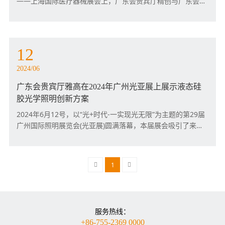
——上海国际医疗器械展会上，广东会贵宾厅精创与广东会贵
宾厅模具携手展示了在医疗器械设计与制造技术方面的最新成
果。这不仅是这是近年来两厂首次联合参展，也是广东会贵宾
厅展示专业能力和创新技术的重要机会。
12
2024/06
广东会贵宾厅雅高在2024年广州光亚展上展示液态硅
胶光学照明创新方案
2024年6月12号，以“光+时代-一实现光无限”为主题的第29届
广州国际照明展览会(光亚展)圆满落幕，本届展会吸引了来自
20多个国家的参展商，数量达到惊人的3383家，展会面积26
万平方米，覆盖了26个展馆，观展人数达到20万+人次(来自
140多个国家和地区)，再次刷新历史记录。这既是第29届光亚
1
展的终点，也是广东会贵宾厅雅高发展的新起点。
服务热线：
+86-755-2369 0000