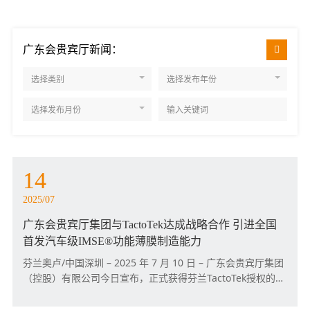
广东会贵宾厅新闻：
选择类别
选择发布年份
选择发布月份
14
2025/07
广东会贵宾厅集团与TactoTek达成战略合作 引进全国
首发汽车级IMSE®功能薄膜制造能力
芬兰奥卢/中国深圳 – 2025 年 7 月 10 日 – 广东会贵宾厅集团
（控股）有限公司今日宣布，正式获得芬兰TactoTek授权的模
内结构电子（IMSE®）技术专利许可。此次合作标志着中国首
个汽车级IMSE®电气功能薄膜供应链的建立，同时确立广东会